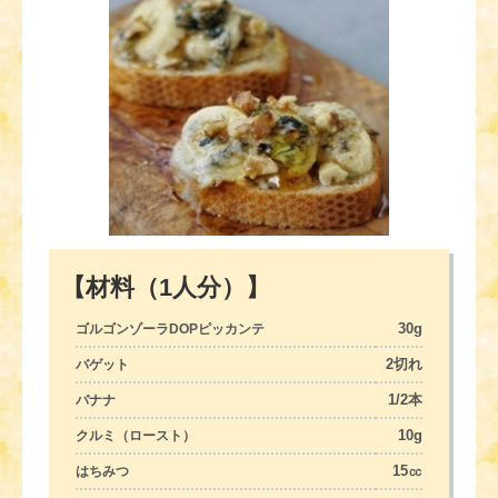
【材料（1人分）】
30g
ゴルゴンゾーラDOPピッカンテ
2切れ
バゲット
1/2本
バナナ
10g
クルミ（ロースト）
15㏄
はちみつ