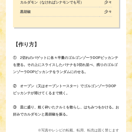
少々
カルダモン（なければシナモンでも可）
少々
黒胡椒
【作り方】
① 2切れのバゲットに各々半量のゴルゴンゾーラDOPピッカンテ
を塗る。その上にスライスしたバナナを3切れ並べ、残りのゴルゴ
ンゾーラDOPピッカンテをランダムにのせる。
② オーブン（又はオーブントースター）でゴルゴンゾーラDOP
ピッカンテが溶けてくるまで焼く。
③ 皿に盛り、粗く砕いたクルミを散らし、はちみつをかける。お
好みでカルダモンと黒胡椒を振る。
※写真やレシピの転載、転用、転売は固く禁じます