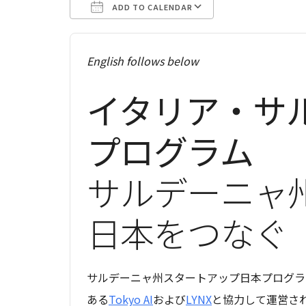
ADD TO CALENDAR
Download ICS
Google Calenda
English follows below
イタリア・サル
プログラム
サルデーニャ
日本をつなぐ
サルデーニャ州スタートアップ日本プログラ
ある
Tokyo AI
および
LYNX
と協力して運営さ