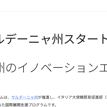
r
iCalendar
Office 365
デーニャ州スタートア
州のイノベーション
ムは、
サルデーニャ州
が推進し、イタリア大使館貿易促進部（
れた国際展開支援プログラムです。