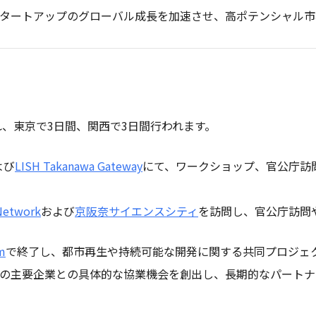
タートアップのグローバル成長を加速させ、高ポテンシャル市
れ、東京で3日間、関西で3日間行われます。
よび
LISH Takanawa Gateway
にて、ワークショップ、官公庁訪
Network
および
京阪奈サイエンスシティ
を訪問し、官公庁訪問
m
で終了し、都市再生や持続可能な開発に関する共同プロジェ
の主要企業との具体的な協業機会を創出し、長期的なパートナ