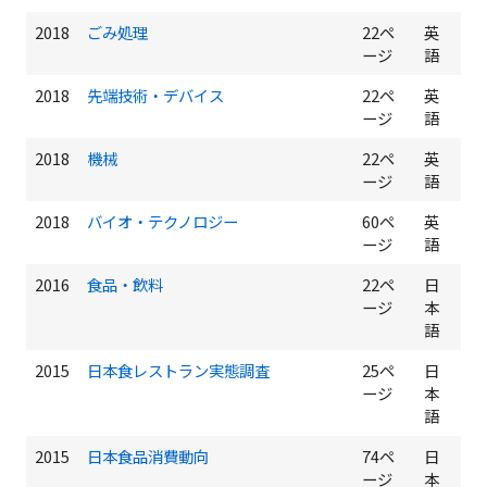
2018
ごみ処理
22ペ
英
ージ
語
2018
先端技術・デバイス
22ペ
英
ージ
語
2018
機械
22ペ
英
ージ
語
2018
バイオ・テクノロジー
60ペ
英
ージ
語
2016
食品・飲料
22ペ
日
ージ
本
語
2015
日本食レストラン実態調査
25ペ
日
ージ
本
語
2015
日本食品消費動向
74ペ
日
ージ
本