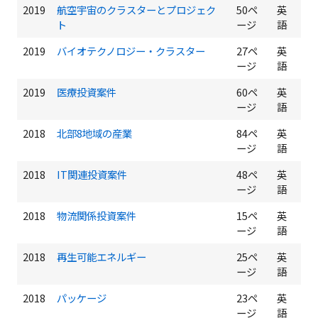
2019
航空宇宙のクラスターとプロジェク
50ペ
英
ト
ージ
語
2019
バイオテクノロジー・クラスター
27ペ
英
ージ
語
2019
医療投資案件
60ペ
英
ージ
語
2018
北部8地域の産業
84ペ
英
ージ
語
2018
IT関連投資案件
48ペ
英
ージ
語
2018
物流関係投資案件
15ペ
英
ージ
語
2018
再生可能エネルギー
25ペ
英
ージ
語
2018
パッケージ
23ペ
英
ージ
語