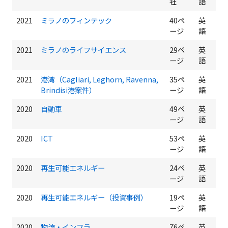
社
語
2021
ミラノのフィンテック
40ペ
英
ージ
語
2021
ミラノのライフサイエンス
29ペ
英
ージ
語
2021
港湾（Cagliari, Leghorn, Ravenna,
35ペ
英
Brindisi港案件）
ージ
語
2020
自動車
49ペ
英
ージ
語
2020
ICT
53ペ
英
ージ
語
2020
再生可能エネルギー
24ペ
英
ージ
語
2020
再生可能エネルギー（投資事例）
19ペ
英
ージ
語
2020
物流・インフラ
76ペ
英