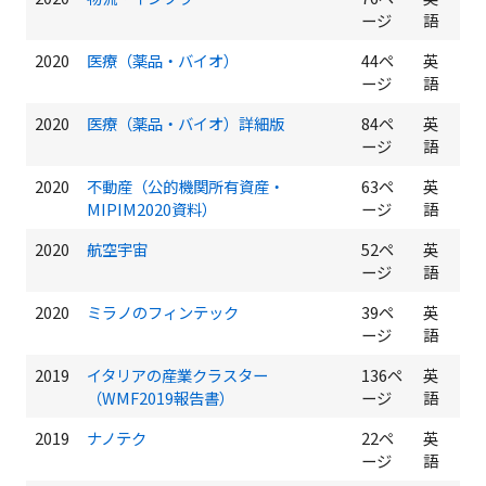
ージ
語
2020
医療（薬品・バイオ）
44ペ
英
ージ
語
2020
医療（薬品・バイオ）詳細版
84ペ
英
ージ
語
2020
不動産（公的機関所有資産・
63ペ
英
MIPIM2020資料）
ージ
語
2020
航空宇宙
52ペ
英
ージ
語
2020
ミラノのフィンテック
39ペ
英
ージ
語
2019
イタリアの産業クラスター
136ペ
英
（WMF2019報告書）
ージ
語
2019
ナノテク
22ペ
英
ージ
語